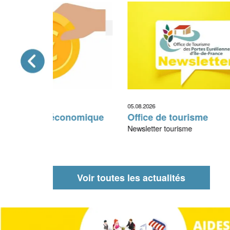
025
05.08.2026
loppement économique
Office de tourisme
o proximité
Newsletter tourisme
Voir toutes les actualités